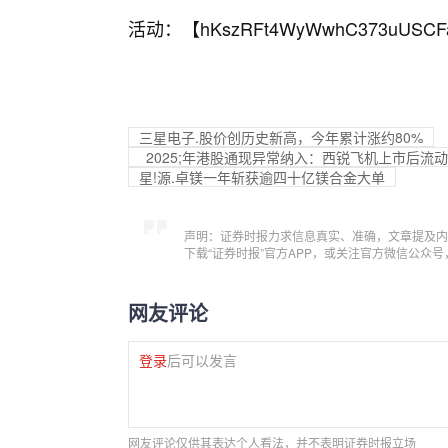
活动：【
hKszRFt4WyWwhC373uUSCF
三星电子.股价创历史新高，今年累计涨约80%
2025;年港股通现异常纳入：西锐飞机上市后流
星!源.卓镁一年斩获逾四十亿镁合金大单
声明：证券时报力求信息真实、准确，文章提及内
下载“证券时报”官方APP，或关注官方微信公众
网友评论
登录
后可以发言
网友评论仅供其表达个人看法，并不表明证券时报立场