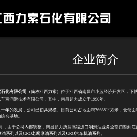
企业简介
索石化有限公司
（简称江西力索）位于江西省南昌市小蓝经济开发区，下
车宝润滑技术有限公司，其中，南昌超力成立于1996年。
年的发展，公司已初具规模。目前公司占地面积36668平方米，仓储面
的综合基地。
年5月，由于公司内部调整，南昌超力所属高端进口润滑油业务全部归整到江
索摩油系列以及GRO老鹰摩油系列以及GRO汽车机油系列。