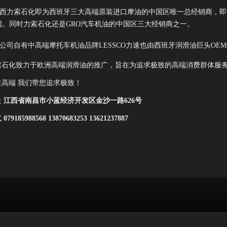
西力索石化即为西班牙三大高端原装进口摩油的中国区唯一总经销商，即RE
国。同时力索石化还是GRO汽车机油的中国区三大经销商之一。
公司自有中高端摩托车机油品牌
LESSCO力速也由西班牙润滑油巨头O
石化
致力于欧洲高端润滑油的推广，旨在为追求极致的高端消费群体服
端 我们带您追求极致！
址
江西省南昌市小蓝经济开发区金沙一路626号
式
079185988568 13870683253 13621237887