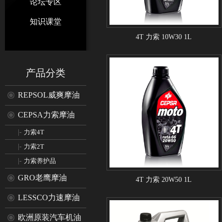
论坛专区
知识课堂
4T 力索 10W30 1L
产品分类
REPSOL威爽摩油
CEPSA力索摩油
|-
力索4T
|-
力索2T
|-
力索养护品
GRO老鹰摩油
4T 力索 20W50 1L
LESSCO力速摩油
欧洲原装汽车机油