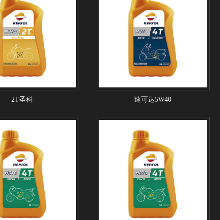
2T圣科
速可达5W40