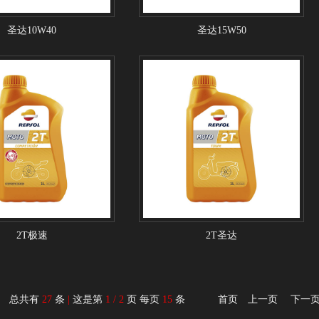
圣达10W40
圣达15W50
2T极速
2T圣达
总共有
27
条
|
这是第
1 / 2
页 每页
15
条 首页 上一页
下一