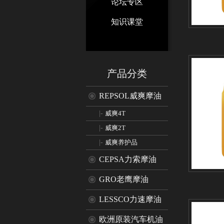
论坛专区
知识课堂
产品分类
REPSOL威爽摩油
|-
威爽4T
|-
威爽2T
|-
威爽养护品
CEPSA力索摩油
GRO老鹰摩油
LESSCO力速摩油
欧洲原装汽车机油