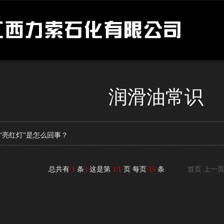
润滑油常识
“亮红灯”是怎么回事？
总共有
1
条
|
这是第
1/1
页 每页
15
条
首页 上一