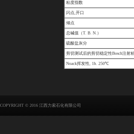
粘度指数
闪点,开口
倾点
总碱值（T. B. N.）
硫酸盐灰分
剪切测试后的剪切稳定性Bosch注射粘
Noack挥发性, 1h. 250℃
COPYRIGHT © 2016 江西力索石化有限公司