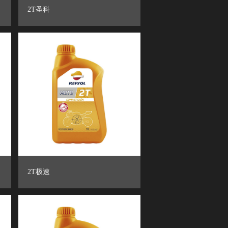
2T圣科
2T极速