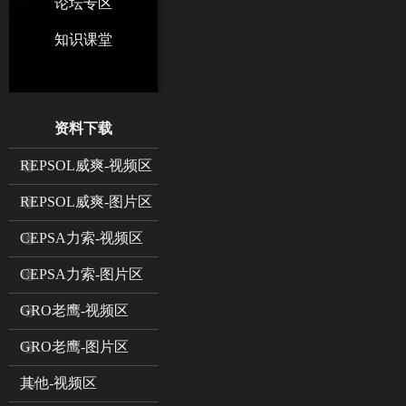
论坛专区
知识课堂
资料下载
REPSOL威爽-视频区
REPSOL威爽-图片区
CEPSA力索-视频区
CEPSA力索-图片区
GRO老鹰-视频区
GRO老鹰-图片区
其他-视频区